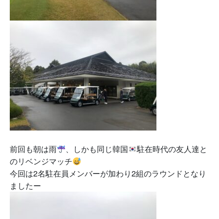
前回も朝は雨
、しかも同じ韓国
駐在時代の友人達と
のリベンジマッチ
今回は2名駐在員メンバーが加わり2組のラウンドとなり
ましたー